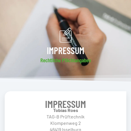
Zum
Inhalt
springen
IMPRESSUM
Rechtliche Pflichtangaben
IMPRESSUM
Tobias Roes
TAG-B Prüftechnik
Klompenweg 2
46419 Isselburg